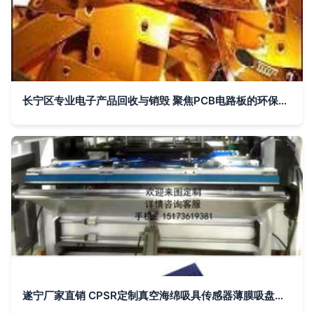
长宁区专业电子产品回收与销毁 聚焦PCB电路板的环保处置
遂宁厂家直销 CPSR定制真空海绵吸具传感器薄膜吸盘在PCB电路板搬运中的应用